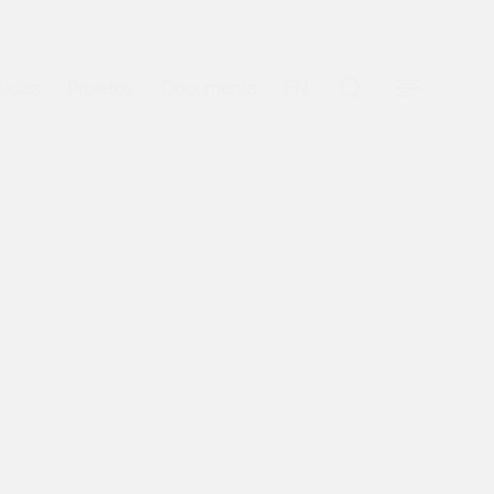
search
ícias
Projetos
Documenta
EN
Menu