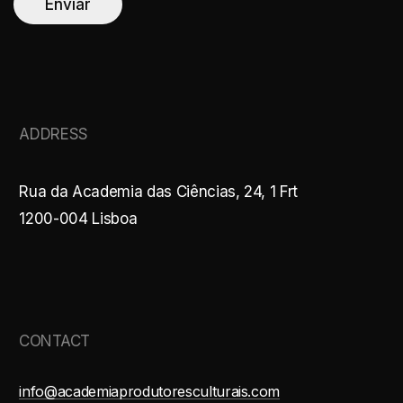
*
Enviar
ADDRESS
Rua da Academia das Ciências, 24, 1 Frt
1200-004 Lisboa
CONTACT
info@academiaprodutoresculturais.com