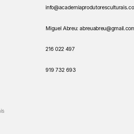
info@academiaprodutoresculturais.c
Miguel Abreu: abreuabreu@gmail.co
216 022 497
919 732 693
is